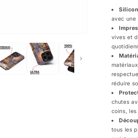
Charman
dans
Silicon
un
avec une 
Village
Impres
vives et d
quotidien
Matéri
matériaux
respectue
réduire s
Protec
chutes av
coins, les
Découp
tous les p