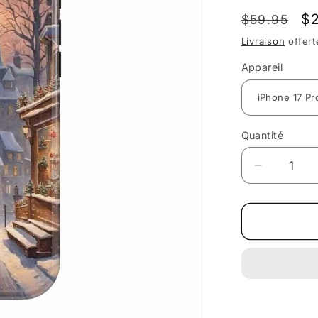
Prix
Pr
$
$59.95
habituel
pr
Livraison
offert
Appareil
Quantité
Réduire
la
quantité
de
Étui
pour
iPhone
Soirée
d&#39;Hi