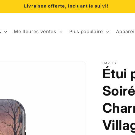
Livraison offerte, incluant le suivi!
s
Meilleures ventes
Plus populaire
Apparei
CAZIFY
Étui 
Soiré
Char
Villa