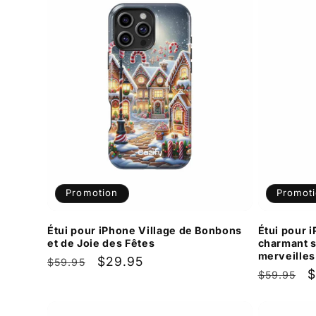
Promotion
Promot
Étui pour iPhone Village de Bonbons
Étui pour
et de Joie des Fêtes
charmant s
merveilles
Prix
Prix
$29.95
$59.95
Prix
P
$
$59.95
habituel
promotionnel
habituel
p