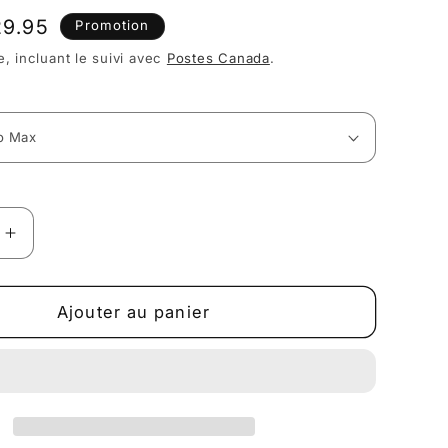
ix
29.95
Promotion
omotionnel
e, incluant le suivi avec
Postes Canada
.
Augmenter
la
quantité
de
Ajouter au panier
Étui
pour
iPhone
Soirée
ver
d&#39;Hiver