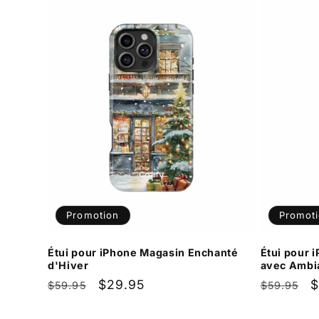
Promotion
Promot
Étui pour iPhone Magasin Enchanté
Étui pour 
d'Hiver
avec Ambi
Prix
Prix
$29.95
Prix
P
$
$59.95
$59.95
habituel
promotionnel
habituel
p