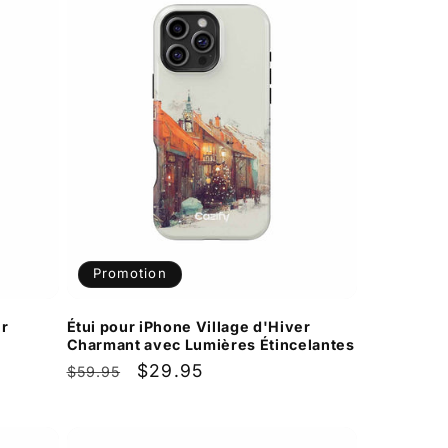
Promotion
er
Étui pour iPhone Village d'Hiver
Charmant avec Lumières Étincelantes
Prix
Prix
$29.95
$59.95
habituel
promotionnel