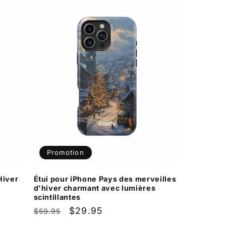
Promotion
Hiver
Étui pour iPhone Pays des merveilles
d'hiver charmant avec lumières
scintillantes
Prix
Prix
$29.95
$59.95
habituel
promotionnel