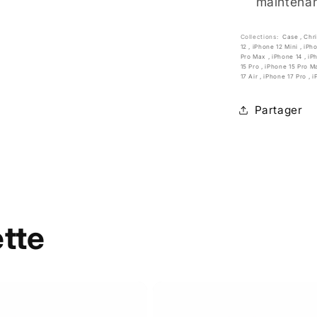
maintenan
Collections:
Case
,
Chr
12
,
iPhone 12 Mini
,
iPh
Pro Max
,
iPhone 14
,
iP
15 Pro
,
iPhone 15 Pro 
17 Air
,
iPhone 17 Pro
,
i
Partager
ette