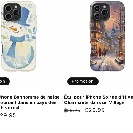
ion
Promotion
 iPhone Bonhomme de neige
Étui pour iPhone Soirée d'Hiv
ouriant dans un pays des
Charmante dans un Village
 hivernal
Prix
Prix
$29.95
$59.95
rix
29.95
habituel
promotionnel
romotionnel