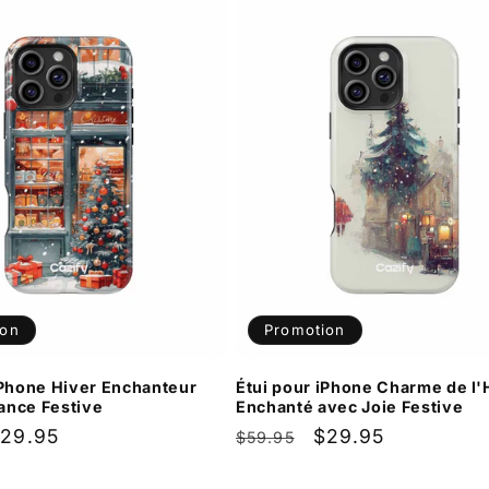
ion
Promotion
iPhone Hiver Enchanteur
Étui pour iPhone Charme de l'
ance Festive
Enchanté avec Joie Festive
rix
29.95
Prix
Prix
$29.95
$59.95
romotionnel
habituel
promotionnel