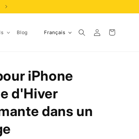
2 achetés, 1 offert! Promo limitée.
L
Panier
Connexion
Français
ls
Blog
a
n
g
pour iPhone
u
e
e d'Hiver
mante dans un
ge