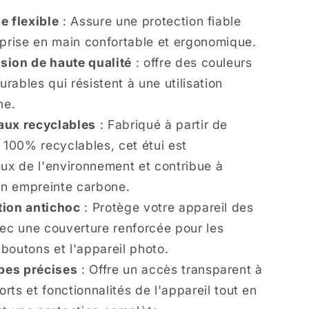
te
Charmante
dans
e flexible
: Assure une protection fiable
un
prise en main confortable et ergonomique.
Village
sion de haute qualité
: offre des couleurs
urables qui résistent à une utilisation
ne.
aux recyclables
: Fabriqué à partir de
 100% recyclables, cet étui est
ux de l'environnement et contribue à
on empreinte carbone.
tion antichoc
: Protège votre appareil des
ec une couverture renforcée pour les
 boutons et l'appareil photo.
es précises
: Offre un accès transparent à
orts et fonctionnalités de l'appareil tout en