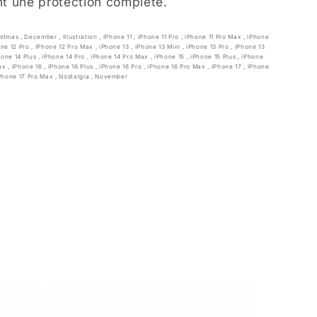
t une protection complète.
istmas
,
December
,
Illustration
,
iPhone 11
,
iPhone 11 Pro
,
iPhone 11 Pro Max
,
iPhone
one 12 Pro
,
iPhone 12 Pro Max
,
iPhone 13
,
iPhone 13 Mini
,
iPhone 13 Pro
,
iPhone 13
hone 14 Plus
,
iPhone 14 Pro
,
iPhone 14 Pro Max
,
iPhone 15
,
iPhone 15 Plus
,
iPhone
Max
,
iPhone 16
,
iPhone 16 Plus
,
iPhone 16 Pro
,
iPhone 16 Pro Max
,
iPhone 17
,
iPhone
Phone 17 Pro Max
,
Nostalgia
,
November