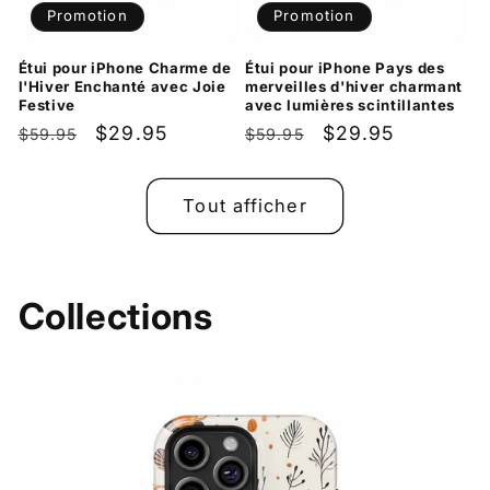
Promotion
Promotion
Étui pour iPhone Charme de
Étui pour iPhone Pays des
l'Hiver Enchanté avec Joie
merveilles d'hiver charmant
Festive
avec lumières scintillantes
Prix
Prix
$29.95
Prix
Prix
$29.95
$59.95
$59.95
habituel
promotionnel
habituel
promotionnel
Tout afficher
Collections