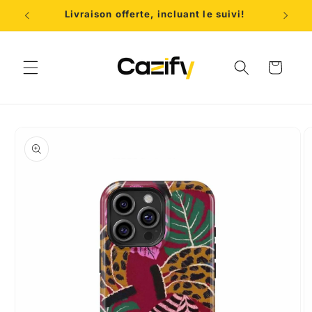
et
Livraison offerte, incluant le suivi!
2 a
passer
au
contenu
Panier
Passer aux
informations
produits