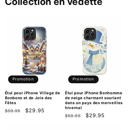
Collection en vedette
Promotion
Promotion
Étui pour iPhone Village de
Étui pour iPhone Bonhomme
Bonbons et de Joie des
de neige charmant souriant
Fêtes
dans un pays des merveilles
hivernal
Prix
Prix
$29.95
$59.95
Prix
Prix
$29.95
$59.95
habituel
promotionnel
habituel
promotionnel