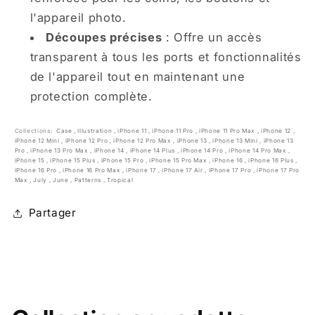
l'appareil photo.
Découpes précises
: Offre un accès
transparent à tous les ports et fonctionnalités
de l'appareil tout en maintenant une
protection complète.
Collections:
Case
,
Illustration
,
iPhone 11
,
iPhone 11 Pro
,
iPhone 11 Pro Max
,
iPhone 12
,
iPhone 12 Mini
,
iPhone 12 Pro
,
iPhone 12 Pro Max
,
iPhone 13
,
iPhone 13 Mini
,
iPhone 13
Pro
,
iPhone 13 Pro Max
,
iPhone 14
,
iPhone 14 Plus
,
iPhone 14 Pro
,
iPhone 14 Pro Max
,
iPhone 15
,
iPhone 15 Plus
,
iPhone 15 Pro
,
iPhone 15 Pro Max
,
iPhone 16
,
iPhone 16 Plus
,
iPhone 16 Pro
,
iPhone 16 Pro Max
,
iPhone 17
,
iPhone 17 Air
,
iPhone 17 Pro
,
iPhone 17 Pro
Max
,
July
,
June
,
Patterns
,
Tropical
Partager