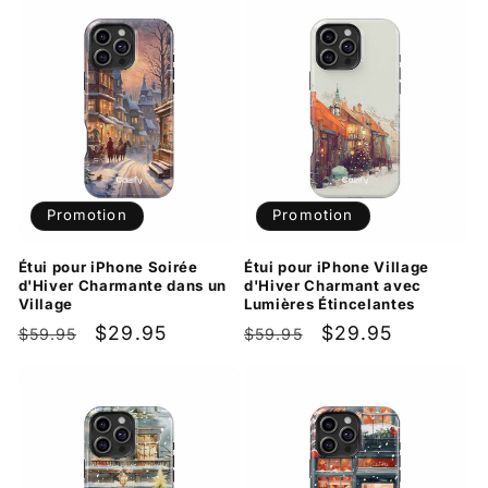
Promotion
Promotion
Étui pour iPhone Soirée
Étui pour iPhone Village
d'Hiver Charmante dans un
d'Hiver Charmant avec
Village
Lumières Étincelantes
Prix
Prix
$29.95
Prix
Prix
$29.95
$59.95
$59.95
habituel
promotionnel
habituel
promotionnel