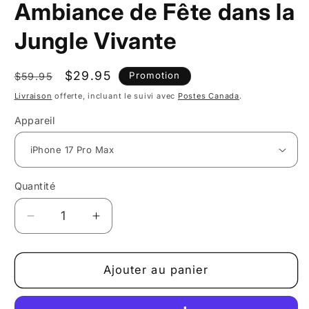
Ambiance de Fête dans la
Jungle Vivante
Prix
Prix
$29.95
Promotion
$59.95
habituel
promotionnel
Livraison
offerte, incluant le suivi avec
Postes Canada
.
Appareil
Quantité
Réduire
Augmenter
la
la
quantité
quantité
de
de
Ajouter au panier
Étui
Étui
pour
pour