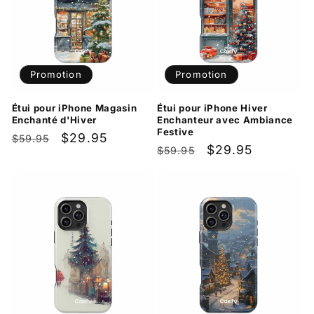
Promotion
Promotion
Étui pour iPhone Magasin
Étui pour iPhone Hiver
Enchanté d'Hiver
Enchanteur avec Ambiance
Festive
Prix
Prix
$29.95
$59.95
Prix
Prix
$29.95
$59.95
habituel
promotionnel
habituel
promotionnel