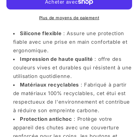
iPhone
iPhone
Ambiance
Ambiance
de
de
Plus de moyens de paiement
Fête
Fête
dans
dans
Silicone flexible
: Assure une protection
la
la
fiable avec une prise en main confortable et
Jungle
Jungle
ergonomique.
Vivante
Vivante
Impression de haute qualité
: offre des
couleurs vives et durables qui résistent à une
utilisation quotidienne.
Matériaux recyclables
: Fabriqué à partir
de matériaux 100% recyclables, cet étui est
respectueux de l'environnement et contribue
à réduire son empreinte carbone.
Protection antichoc
: Protège votre
appareil des chutes avec une couverture
renforcée pour les coins, les boutons et