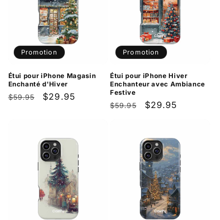
Promotion
Promotion
Étui pour iPhone Magasin
Étui pour iPhone Hiver
Enchanté d'Hiver
Enchanteur avec Ambiance
Festive
Prix
Prix
$29.95
$59.95
Prix
Prix
$29.95
$59.95
habituel
promotionnel
habituel
promotionnel