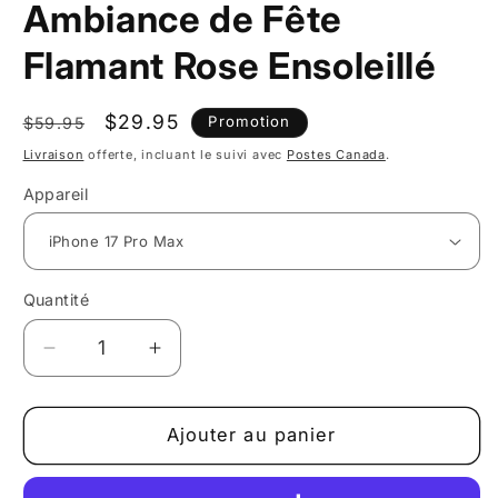
Ambiance de Fête
Flamant Rose Ensoleillé
Prix
Prix
$29.95
Promotion
$59.95
habituel
promotionnel
Livraison
offerte, incluant le suivi avec
Postes Canada
.
Appareil
Quantité
Réduire
Augmenter
la
la
quantité
quantité
de
de
Ajouter au panier
Étui
Étui
pour
pour