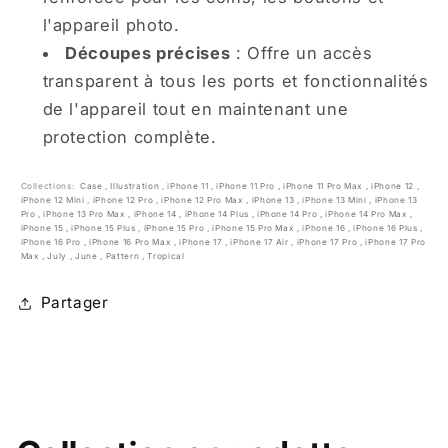
l'appareil photo.
Découpes précises
: Offre un accès
transparent à tous les ports et fonctionnalités
de l'appareil tout en maintenant une
protection complète.
Collections:
Case
,
Illustration
,
iPhone 11
,
iPhone 11 Pro
,
iPhone 11 Pro Max
,
iPhone 12
,
iPhone 12 Mini
,
iPhone 12 Pro
,
iPhone 12 Pro Max
,
iPhone 13
,
iPhone 13 Mini
,
iPhone 13
Pro
,
iPhone 13 Pro Max
,
iPhone 14
,
iPhone 14 Plus
,
iPhone 14 Pro
,
iPhone 14 Pro Max
,
iPhone 15
,
iPhone 15 Plus
,
iPhone 15 Pro
,
iPhone 15 Pro Max
,
iPhone 16
,
iPhone 16 Plus
,
iPhone 16 Pro
,
iPhone 16 Pro Max
,
iPhone 17
,
iPhone 17 Air
,
iPhone 17 Pro
,
iPhone 17 Pro
Max
,
July
,
June
,
Pattern
,
Tropical
Partager