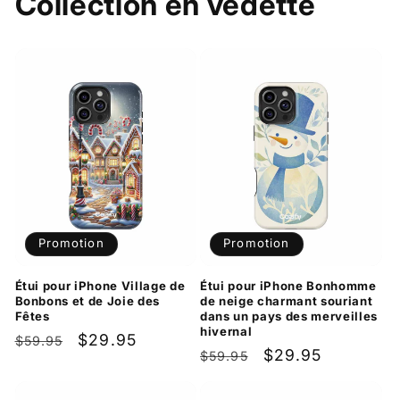
Collection en vedette
Promotion
Promotion
Étui pour iPhone Village de
Étui pour iPhone Bonhomme
Bonbons et de Joie des
de neige charmant souriant
Fêtes
dans un pays des merveilles
hivernal
Prix
Prix
$29.95
$59.95
Prix
Prix
$29.95
$59.95
habituel
promotionnel
habituel
promotionnel