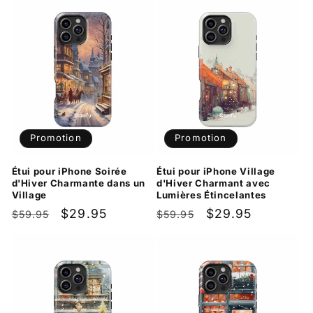
Promotion
Promotion
Étui pour iPhone Soirée
Étui pour iPhone Village
d'Hiver Charmante dans un
d'Hiver Charmant avec
Village
Lumières Étincelantes
Prix
Prix
$29.95
Prix
Prix
$29.95
$59.95
$59.95
habituel
promotionnel
habituel
promotionnel