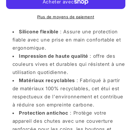
iPhone
iPhone
Ambiance
Ambiance
de
de
Plus de moyens de paiement
Fête
Fête
Flamant
Flamant
Silicone flexible
: Assure une protection
Rose
Rose
fiable avec une prise en main confortable et
Ensoleillé
Ensoleillé
ergonomique.
Impression de haute qualité
: offre des
couleurs vives et durables qui résistent à une
utilisation quotidienne.
Matériaux recyclables
: Fabriqué à partir
de matériaux 100% recyclables, cet étui est
respectueux de l'environnement et contribue
à réduire son empreinte carbone.
Protection antichoc
: Protège votre
appareil des chutes avec une couverture
renforcée pour les coins, les boutons et