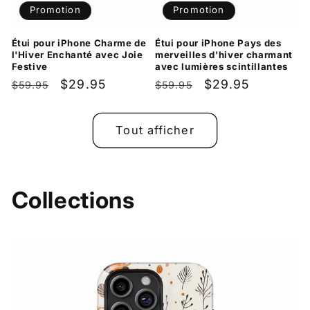
Promotion
Promotion
Étui pour iPhone Charme de
Étui pour iPhone Pays des
l'Hiver Enchanté avec Joie
merveilles d'hiver charmant
Festive
avec lumières scintillantes
Prix
Prix
$29.95
Prix
Prix
$29.95
$59.95
$59.95
habituel
promotionnel
habituel
promotionnel
Tout afficher
Collections