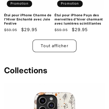
Promotion
Promotion
Étui pour iPhone Charme de
Étui pour iPhone Pays des
l'Hiver Enchanté avec Joie
merveilles d'hiver charmant
Festive
avec lumières scintillantes
Prix
Prix
$29.95
Prix
Prix
$29.95
$59.95
$59.95
habituel
promotionnel
habituel
promotionnel
Tout afficher
Collections