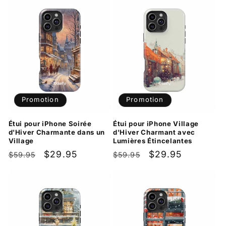
Promotion
Promotion
Étui pour iPhone Soirée
Étui pour iPhone Village
d'Hiver Charmante dans un
d'Hiver Charmant avec
Village
Lumières Étincelantes
Prix
Prix
$29.95
Prix
Prix
$29.95
$59.95
$59.95
habituel
promotionnel
habituel
promotionnel