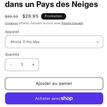
dans un Pays des Neiges
Prix
Prix
$29.95
Promotion
$59.95
habituel
promotionnel
Livraison
offerte, incluant le suivi avec
Postes Canada
.
Appareil
Quantité
Réduire
Augmenter
la
la
quantité
quantité
de
de
Ajouter au panier
Étui
Étui
pour
pour
iPhone
iPhone
Aventure
Aventure