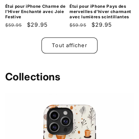
Étui pour iPhone Charme de
Étui pour iPhone Pays des
l'Hiver Enchanté avec Joie
merveilles d'hiver charmant
Festive
avec lumières scintillantes
Prix
Prix
$29.95
Prix
Prix
$29.95
$59.95
$59.95
habituel
promotionnel
habituel
promotionnel
Tout afficher
Collections