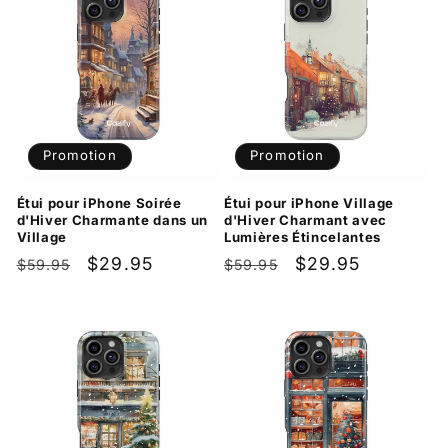
Promotion
Promotion
Étui pour iPhone Soirée
Étui pour iPhone Village
d'Hiver Charmante dans un
d'Hiver Charmant avec
Village
Lumières Étincelantes
Prix
Prix
$29.95
Prix
Prix
$29.95
$59.95
$59.95
habituel
promotionnel
habituel
promotionnel