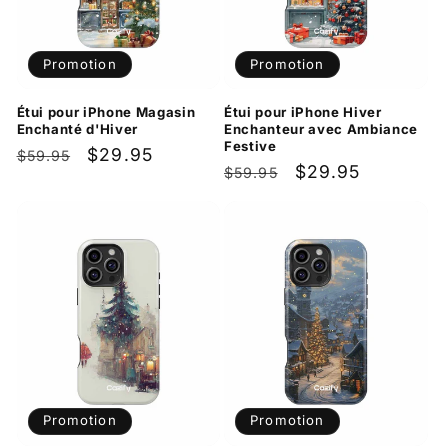
Promotion
Promotion
Étui pour iPhone Magasin
Étui pour iPhone Hiver
Enchanté d'Hiver
Enchanteur avec Ambiance
Festive
Prix
Prix
$29.95
$59.95
Prix
Prix
$29.95
$59.95
habituel
promotionnel
habituel
promotionnel
Promotion
Promotion