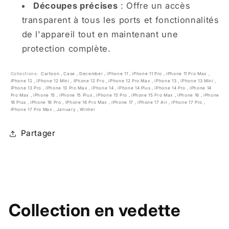
Découpes précises
: Offre un accès
transparent à tous les ports et fonctionnalités
de l'appareil tout en maintenant une
protection complète.
Collections:
Cartoon
,
Case
,
December
,
iPhone 11
,
iPhone 11 Pro
,
iPhone 11 Pro Max
,
iPhone 12
,
iPhone 12 Mini
,
iPhone 12 Pro
,
iPhone 12 Pro Max
,
iPhone 13
,
iPhone 13 Mini
,
iPhone 13 Pro
,
iPhone 13 Pro Max
,
iPhone 14
,
iPhone 14 Plus
,
iPhone 14 Pro
,
iPhone 14
Pro Max
,
iPhone 15
,
iPhone 15 Plus
,
iPhone 15 Pro
,
iPhone 15 Pro Max
,
iPhone 16
,
iPhone
16 Plus
,
iPhone 16 Pro
,
iPhone 16 Pro Max
,
iPhone 17
,
iPhone 17 Air
,
iPhone 17 Pro
,
iPhone 17 Pro Max
,
January
,
Winter
Partager
Collection en vedette