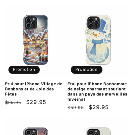
Promotion
Promotion
Étui pour iPhone Village de
Étui pour iPhone Bonhomme
Bonbons et de Joie des
de neige charmant souriant
Fêtes
dans un pays des merveilles
hivernal
Prix
Prix
$29.95
$59.95
Prix
Prix
$29.95
$59.95
habituel
promotionnel
habituel
promotionnel