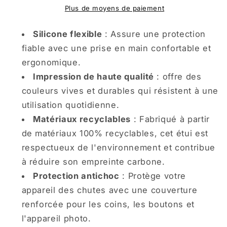
dans
dans
Plus de moyens de paiement
un
un
Pays
Pays
Silicone flexible
: Assure une protection
des
des
fiable avec une prise en main confortable et
Neiges
Neiges
ergonomique.
Impression de haute qualité
: offre des
couleurs vives et durables qui résistent à une
utilisation quotidienne.
Matériaux recyclables
: Fabriqué à partir
de matériaux 100% recyclables, cet étui est
respectueux de l'environnement et contribue
à réduire son empreinte carbone.
Protection antichoc
: Protège votre
appareil des chutes avec une couverture
renforcée pour les coins, les boutons et
l'appareil photo.