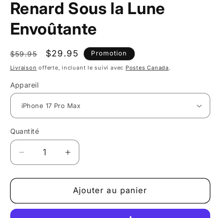
Renard Sous la Lune
Envoûtante
Prix
Prix
$29.95
Promotion
$59.95
habituel
promotionnel
Livraison
offerte, incluant le suivi avec
Postes Canada
.
Appareil
Quantité
Réduire
Augmenter
la
la
quantité
quantité
de
de
Ajouter au panier
Étui
Étui
pour
pour