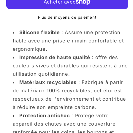
iPhone
iPhone
Dame
Dame
Renard
Renard
Plus de moyens de paiement
Sous
Sous
la
la
Silicone flexible
: Assure une protection
Lune
Lune
fiable avec une prise en main confortable et
Envoûtante
Envoûtante
ergonomique.
Impression de haute qualité
: offre des
couleurs vives et durables qui résistent à une
utilisation quotidienne.
Matériaux recyclables
: Fabriqué à partir
de matériaux 100% recyclables, cet étui est
respectueux de l'environnement et contribue
à réduire son empreinte carbone.
Protection antichoc
: Protège votre
appareil des chutes avec une couverture
renforcée pour les coins, les boutons et