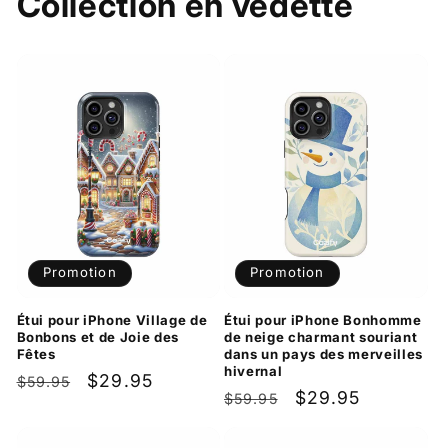
Collection en vedette
Promotion
Promotion
Étui pour iPhone Village de
Étui pour iPhone Bonhomme
Bonbons et de Joie des
de neige charmant souriant
Fêtes
dans un pays des merveilles
hivernal
Prix
Prix
$29.95
$59.95
Prix
Prix
$29.95
$59.95
habituel
promotionnel
habituel
promotionnel