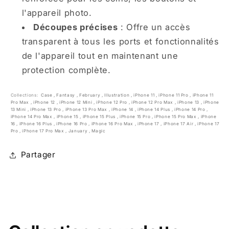
l'appareil photo.
Découpes précises
: Offre un accès
transparent à tous les ports et fonctionnalités
de l'appareil tout en maintenant une
protection complète.
Collections:
Case
,
Fantasy
,
February
,
Illustration
,
iPhone 11
,
iPhone 11 Pro
,
iPhone 11
Pro Max
,
iPhone 12
,
iPhone 12 Mini
,
iPhone 12 Pro
,
iPhone 12 Pro Max
,
iPhone 13
,
iPhone
13 Mini
,
iPhone 13 Pro
,
iPhone 13 Pro Max
,
iPhone 14
,
iPhone 14 Plus
,
iPhone 14 Pro
,
iPhone 14 Pro Max
,
iPhone 15
,
iPhone 15 Plus
,
iPhone 15 Pro
,
iPhone 15 Pro Max
,
iPhone
16
,
iPhone 16 Plus
,
iPhone 16 Pro
,
iPhone 16 Pro Max
,
iPhone 17
,
iPhone 17 Air
,
iPhone 17
Pro
,
iPhone 17 Pro Max
,
January
,
Magic
Partager