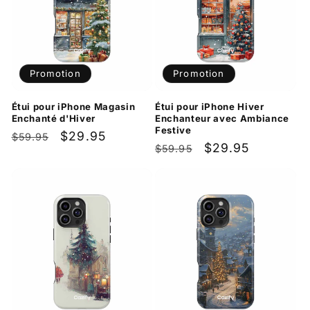
Promotion
Promotion
Étui pour iPhone Magasin
Étui pour iPhone Hiver
Enchanté d'Hiver
Enchanteur avec Ambiance
Festive
Prix
Prix
$29.95
$59.95
Prix
Prix
$29.95
$59.95
habituel
promotionnel
habituel
promotionnel