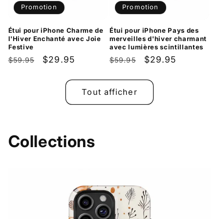
Promotion
Promotion
Étui pour iPhone Charme de
Étui pour iPhone Pays des
l'Hiver Enchanté avec Joie
merveilles d'hiver charmant
Festive
avec lumières scintillantes
Prix
Prix
$29.95
Prix
Prix
$29.95
$59.95
$59.95
habituel
promotionnel
habituel
promotionnel
Tout afficher
Collections