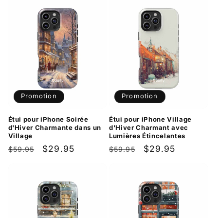
Promotion
Promotion
Étui pour iPhone Soirée
Étui pour iPhone Village
d'Hiver Charmante dans un
d'Hiver Charmant avec
Village
Lumières Étincelantes
Prix
Prix
$29.95
Prix
Prix
$29.95
$59.95
$59.95
habituel
promotionnel
habituel
promotionnel