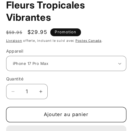
Fleurs Tropicales
Vibrantes
Prix
Prix
$29.95
Promotion
$59.95
habituel
promotionnel
Livraison
offerte, incluant le suivi avec
Postes Canada
.
Appareil
Quantité
Réduire
Augmenter
la
la
quantité
quantité
de
de
Ajouter au panier
Étui
Étui
pour
pour