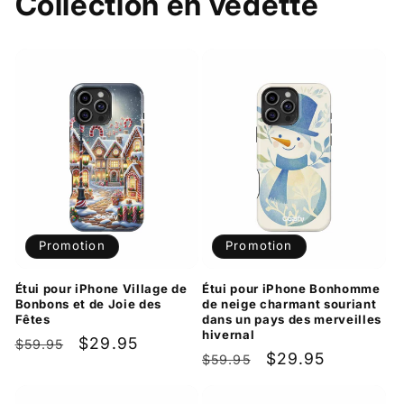
Collection en vedette
Promotion
Promotion
Étui pour iPhone Village de
Étui pour iPhone Bonhomme
Bonbons et de Joie des
de neige charmant souriant
Fêtes
dans un pays des merveilles
hivernal
Prix
Prix
$29.95
$59.95
Prix
Prix
$29.95
$59.95
habituel
promotionnel
habituel
promotionnel