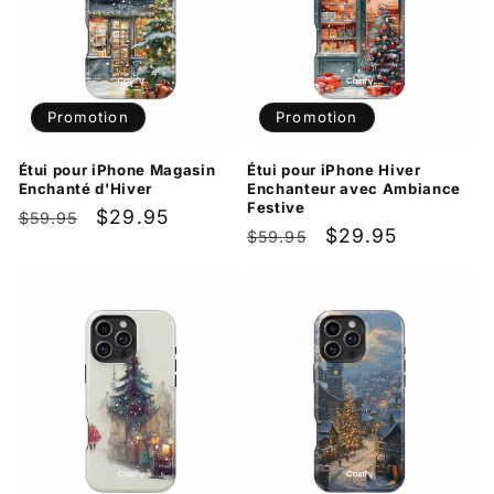
Promotion
Promotion
Étui pour iPhone Magasin
Étui pour iPhone Hiver
Enchanté d'Hiver
Enchanteur avec Ambiance
Festive
Prix
Prix
$29.95
$59.95
Prix
Prix
$29.95
$59.95
habituel
promotionnel
habituel
promotionnel