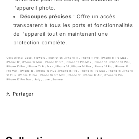
l'appareil photo.
Découpes précises
: Offre un accès
transparent à tous les ports et fonctionnalités
de l'appareil tout en maintenant une
protection complète.
Collections:
Case
,
Flowers
,
Illustration
,
iPhone 11
,
iPhone 11 Pro
,
iPhone 11 Pro Max
,
iPhone 12
,
iPhone 12 Mini
,
iPhone 12 Pro
,
iPhone 12 Pro Max
,
iPhone 13
,
iPhone 13 Mini
,
iPhone 13 Pro
,
iPhone 13 Pro Max
,
iPhone 14
,
iPhone 14 Plus
,
iPhone 14 Pro
,
iPhone 14
Pro Max
,
iPhone 15
,
iPhone 15 Plus
,
iPhone 15 Pro
,
iPhone 15 Pro Max
,
iPhone 16
,
iPhone
16 Plus
,
iPhone 16 Pro
,
iPhone 16 Pro Max
,
iPhone 17
,
iPhone 17 Air
,
iPhone 17 Pro
,
iPhone 17 Pro Max
,
July
,
June
,
Summer
Partager