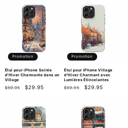
Promotion
Promotion
Étui pour iPhone Soirée
Étui pour iPhone Village
d'Hiver Charmante dans un
d'Hiver Charmant avec
Village
Lumières Étincelantes
Prix
Prix
$29.95
Prix
Prix
$29.95
$59.95
$59.95
habituel
promotionnel
habituel
promotionnel