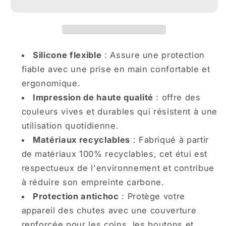
iPhone
iPhone
Fête
Fête
des
des
Fleurs
Fleurs
Tropicales
Tropicales
Silicone flexible
: Assure une protection
Vibrantes
Vibrantes
fiable avec une prise en main confortable et
ergonomique.
Impression de haute qualité
: offre des
couleurs vives et durables qui résistent à une
utilisation quotidienne.
Matériaux recyclables
: Fabriqué à partir
de matériaux 100% recyclables, cet étui est
respectueux de l'environnement et contribue
à réduire son empreinte carbone.
Protection antichoc
: Protège votre
appareil des chutes avec une couverture
renforcée pour les coins, les boutons et