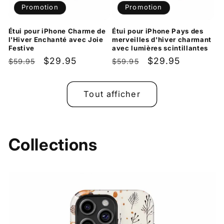
Promotion
Promotion
Étui pour iPhone Charme de
Étui pour iPhone Pays des
l'Hiver Enchanté avec Joie
merveilles d'hiver charmant
Festive
avec lumières scintillantes
Prix
Prix
$29.95
Prix
Prix
$29.95
$59.95
$59.95
habituel
promotionnel
habituel
promotionnel
Tout afficher
Collections