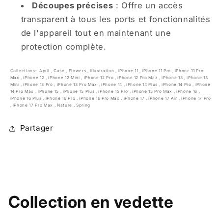
Découpes précises
: Offre un accès
transparent à tous les ports et fonctionnalités
de l'appareil tout en maintenant une
protection complète.
Collections:
April
,
Case
,
Flowers
,
Illustration
,
iPhone 11
,
iPhone 11 Pro
,
iPhone 11 Pro
Max
,
iPhone 12
,
iPhone 12 Mini
,
iPhone 12 Pro
,
iPhone 12 Pro Max
,
iPhone 13
,
iPhone 13
Mini
,
iPhone 13 Pro
,
iPhone 13 Pro Max
,
iPhone 14
,
iPhone 14 Plus
,
iPhone 14 Pro
,
iPhone
14 Pro Max
,
iPhone 15
,
iPhone 15 Plus
,
iPhone 15 Pro
,
iPhone 15 Pro Max
,
iPhone 16
,
iPhone 16 Plus
,
iPhone 16 Pro
,
iPhone 16 Pro Max
,
iPhone 17
,
iPhone 17 Air
,
iPhone 17 Pro
,
iPhone 17 Pro Max
,
Nature
,
Spring
Partager
Collection en vedette