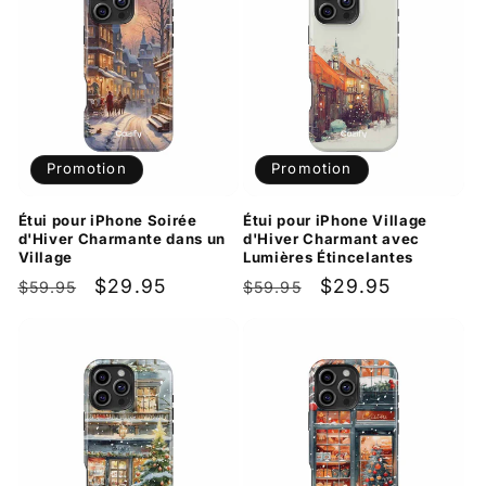
Promotion
Promotion
Étui pour iPhone Soirée
Étui pour iPhone Village
d'Hiver Charmante dans un
d'Hiver Charmant avec
Village
Lumières Étincelantes
Prix
Prix
$29.95
Prix
Prix
$29.95
$59.95
$59.95
habituel
promotionnel
habituel
promotionnel