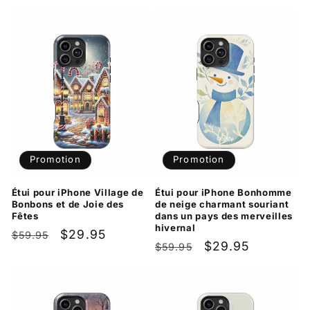
Promotion
Promotion
Étui pour iPhone Village de
Étui pour iPhone Bonhomme
Bonbons et de Joie des
de neige charmant souriant
Fêtes
dans un pays des merveilles
hivernal
Prix
Prix
$29.95
$59.95
Prix
Prix
$29.95
$59.95
habituel
promotionnel
habituel
promotionnel