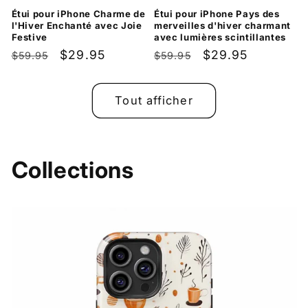
Étui pour iPhone Charme de
Étui pour iPhone Pays des
l'Hiver Enchanté avec Joie
merveilles d'hiver charmant
Festive
avec lumières scintillantes
Prix
Prix
$29.95
Prix
Prix
$29.95
$59.95
$59.95
habituel
promotionnel
habituel
promotionnel
Tout afficher
Collections