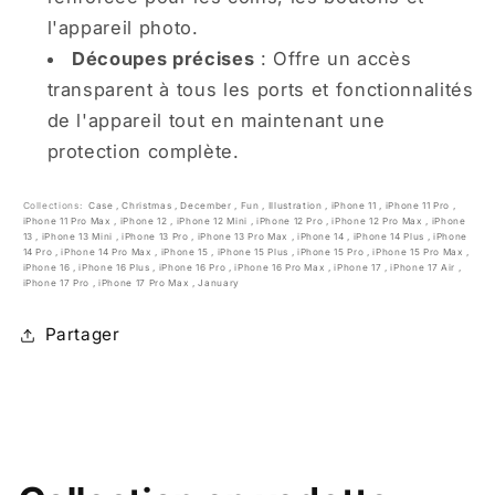
l'appareil photo.
Découpes précises
: Offre un accès
transparent à tous les ports et fonctionnalités
de l'appareil tout en maintenant une
protection complète.
Collections:
Case
,
Christmas
,
December
,
Fun
,
Illustration
,
iPhone 11
,
iPhone 11 Pro
,
iPhone 11 Pro Max
,
iPhone 12
,
iPhone 12 Mini
,
iPhone 12 Pro
,
iPhone 12 Pro Max
,
iPhone
13
,
iPhone 13 Mini
,
iPhone 13 Pro
,
iPhone 13 Pro Max
,
iPhone 14
,
iPhone 14 Plus
,
iPhone
14 Pro
,
iPhone 14 Pro Max
,
iPhone 15
,
iPhone 15 Plus
,
iPhone 15 Pro
,
iPhone 15 Pro Max
,
iPhone 16
,
iPhone 16 Plus
,
iPhone 16 Pro
,
iPhone 16 Pro Max
,
iPhone 17
,
iPhone 17 Air
,
iPhone 17 Pro
,
iPhone 17 Pro Max
,
January
Partager