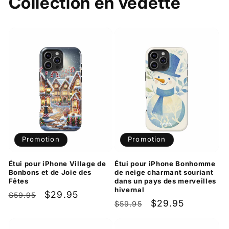
Collection en vedette
Promotion
Promotion
Étui pour iPhone Village de
Étui pour iPhone Bonhomme
Bonbons et de Joie des
de neige charmant souriant
Fêtes
dans un pays des merveilles
hivernal
Prix
Prix
$29.95
$59.95
Prix
Prix
$29.95
$59.95
habituel
promotionnel
habituel
promotionnel