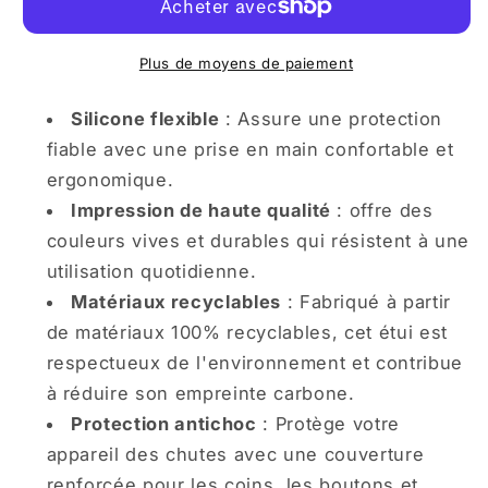
iPhone
iPhone
Joyeux
Joyeux
et
et
Plus de moyens de paiement
Coloré
Coloré
Pays
Pays
Silicone flexible
: Assure une protection
des
des
fiable avec une prise en main confortable et
Merveilles
Merveilles
ergonomique.
de
de
Impression de haute qualité
: offre des
Vacances
Vacances
couleurs vives et durables qui résistent à une
utilisation quotidienne.
Matériaux recyclables
: Fabriqué à partir
de matériaux 100% recyclables, cet étui est
respectueux de l'environnement et contribue
à réduire son empreinte carbone.
Protection antichoc
: Protège votre
appareil des chutes avec une couverture
renforcée pour les coins, les boutons et