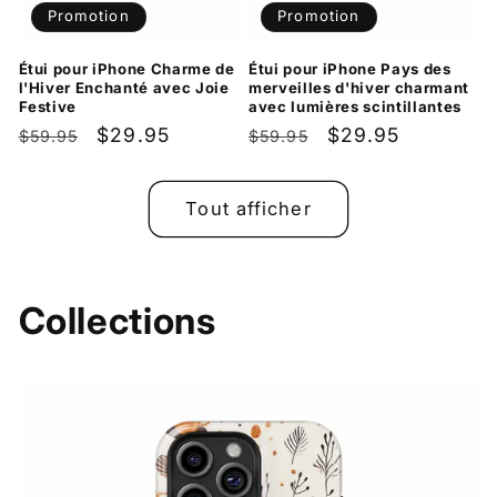
Promotion
Promotion
Étui pour iPhone Charme de
Étui pour iPhone Pays des
l'Hiver Enchanté avec Joie
merveilles d'hiver charmant
Festive
avec lumières scintillantes
Prix
Prix
$29.95
Prix
Prix
$29.95
$59.95
$59.95
habituel
promotionnel
habituel
promotionnel
Tout afficher
Collections