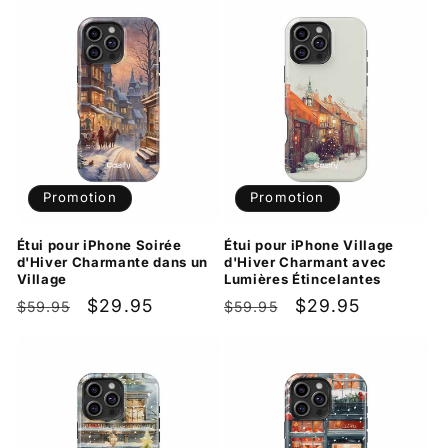
Promotion
Promotion
Étui pour iPhone Soirée
Étui pour iPhone Village
d'Hiver Charmante dans un
d'Hiver Charmant avec
Village
Lumières Étincelantes
Prix
Prix
$29.95
Prix
Prix
$29.95
$59.95
$59.95
habituel
promotionnel
habituel
promotionnel