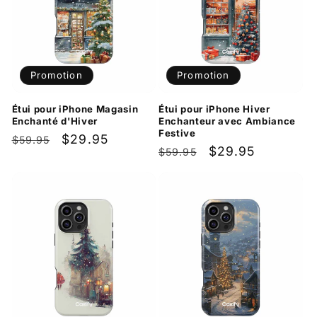
Promotion
Promotion
Étui pour iPhone Magasin
Étui pour iPhone Hiver
Enchanté d'Hiver
Enchanteur avec Ambiance
Festive
Prix
Prix
$29.95
$59.95
Prix
Prix
$29.95
$59.95
habituel
promotionnel
habituel
promotionnel