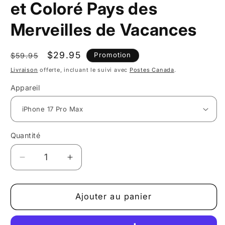
et Coloré Pays des
Merveilles de Vacances
Prix
Prix
$29.95
Promotion
$59.95
habituel
promotionnel
Livraison
offerte, incluant le suivi avec
Postes Canada
.
Appareil
Quantité
Réduire
Augmenter
la
la
quantité
quantité
de
de
Ajouter au panier
Étui
Étui
pour
pour